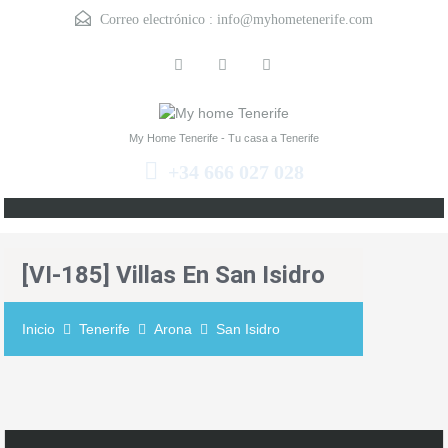
Correo electrónico :
info@myhometenerife.com
My Home Tenerife - Tu casa a Tenerife
+34 666 027 028
[VI-185] Villas En San Isidro
Inicio
Tenerife
Arona
San Isidro