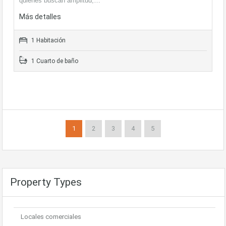
quienes buscan amplitud,…
Más detalles
1 Habitación
1 Cuarto de baño
1
2
3
4
5
Property Types
Locales comerciales