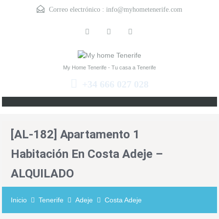
Correo electrónico :
info@myhometenerife.com
My Home Tenerife - Tu casa a Tenerife
+34 666 027 028
[AL-182] Apartamento 1
Habitación En Costa Adeje –
ALQUILADO
Inicio
Tenerife
Adeje
Costa Adeje